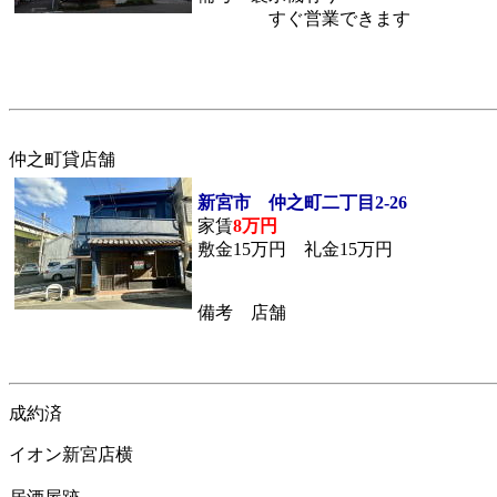
すぐ営業できます
仲之町貸店舗
新宮市 仲之町二丁目2-26
家賃
8万円
敷金15万円 礼金15万円
備考 店舗
成約済
イオン新宮店横