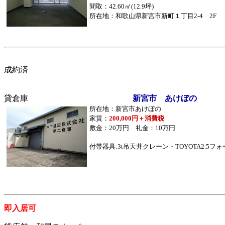
間取：42.60㎡(12.9坪)
所在地：和歌山県新宮市新町１丁目2-4 2F
成約済
貸倉庫
新宮市 あけぼの
所在地：新宮市あけぼの
家賃：
200,000円＋消費税
敷金：20万円 礼金：10万円
付帯器具:3t吊天井クレーン・TOYOTA2.5フ
即入居可