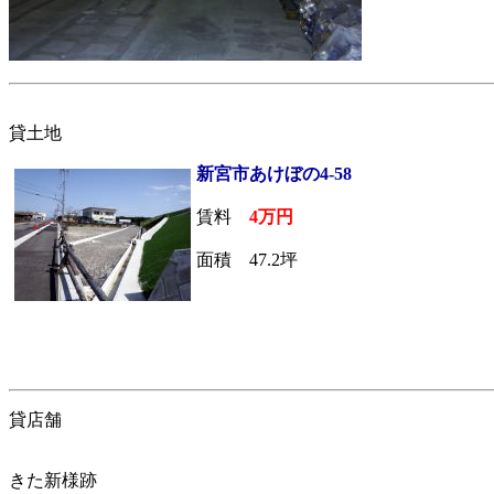
貸土地
新宮市あけぼの4-58
賃料
4万円
面積 47.2坪
貸店舗
きた新様跡