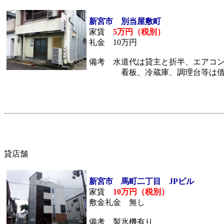
新宮市 別当屋敷町
家賃
5万円（税別）
礼金 10万円
備考 水道代は貸主と折半、エアコ
看板、冷蔵庫、調理台等は借
貸店舗
新宮市 馬町二丁目 JPビル
家賃
10万円（税別）
敷金礼金 無し
備考 製氷機有り