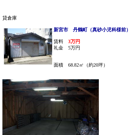
貸倉庫
新宮市 丹鶴町（真砂小児科様前）
賃料
3万円
礼金 5万円
面積 68.82㎡（約20坪）