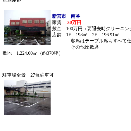
居酒屋跡
新宮市 南谷
家賃
30万円
敷金 100万円（要退去時クリーニン
店舗 1F 198㎡ 2F 196.91㎡
客席はテーブル席もすべて仕切
その他座敷席
敷地 1,224.00㎡（約370坪）
駐車場全景 27台駐車可